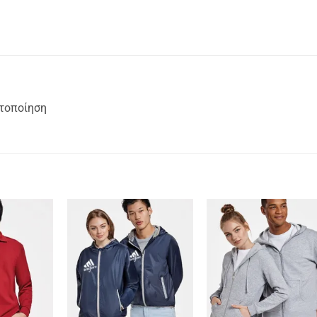
ατοποίηση
Add to
Add to
Add t
wishlist
wishlist
wishli