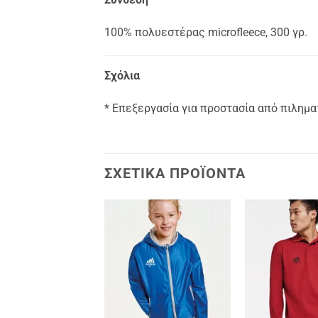
100% πολυεστέρας microfleece, 300 γρ.
Σχόλια
* Επεξεργασία για προστασία από πιλημ
ΣΧΕΤΙΚΆ ΠΡΟΪΌΝΤΑ
Add to
Add to
wishlist
wishlist