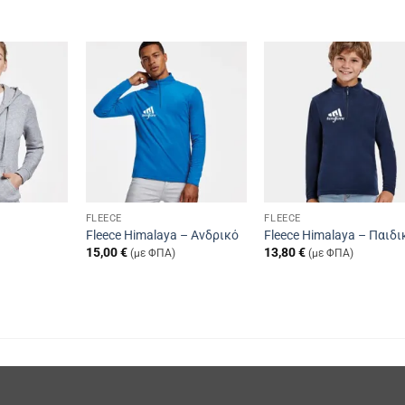
Add to
Add to
Add t
wishlist
wishlist
wishli
FLEECE
FLEECE
Fleece Himalaya – Ανδρικό
Fleece Himalaya – Παιδι
15,00
€
13,80
€
(με ΦΠΑ)
(με ΦΠΑ)