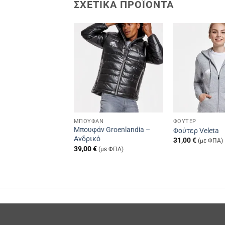
ΣΧΕΤΙΚΆ ΠΡΟΪΌΝΤΑ
Add to
Add to
wishlist
wishlist
ΜΙΚΆ
ΜΠΟΥΦΆΝ
ΦΟΎΤΕΡ
μικό Angelo –
Μπουφάν Groenlandia –
Φούτερ Veleta
Ανδρικό
31,00
€
(με ΦΠΑ)
39,00
€
(με ΦΠΑ)
(με ΦΠΑ)