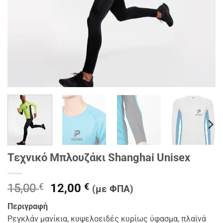
Τεχνικό Μπλουζάκι Shanghai Unisex
Original
Η
15,00
€
12,00
€
(με ΦΠΑ)
price
τρέχουσα
Περιγρα
φή
was:
τιμή
Ρεγκλάν μανίκια, κυψελοειδές κυρίως ύφασμα, πλαϊνά