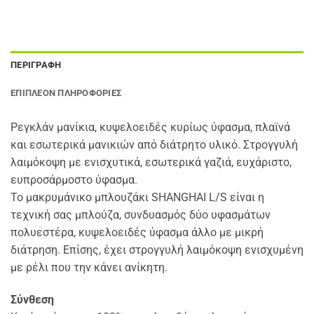
ΠΕΡΙΓΡΑΦΉ
ΕΠΙΠΛΈΟΝ ΠΛΗΡΟΦΟΡΊΕΣ
Ρεγκλάν μανίκια, κυψελοειδές κυρίως ύφασμα, πλαϊνά
και εσωτερικά μανικιών από διάτρητο υλικό. Στρογγυλή
λαιμόκοψη με ενισχυτικά, εσωτερικά γαζιά, ευχάριστο,
ευπροσάρμοστο ύφασμα.
Το μακρυμάνικο μπλουζάκι SHANGHAI L/S είναι η
τεχνική σας μπλούζα, συνδυασμός δύο υφασμάτων
πολυεστέρα, κυψελοειδές ύφασμα άλλο με μικρή
διάτρηση. Επίσης, έχει στρογγυλή λαιμόκοψη ενισχυμένη
με ρέλι που την κάνει ανίκητη.
Σύνθεση