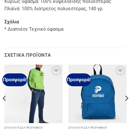
Κυρίως ύφασμα: 100% κυψελοειδής πολυεστέρας
Πλαϊνά: 100% διάτρητος πολυεστέρας, 140 γρ.
Σχόλια
* Διαπνέον Τεχνικό ύφασμα
ΣΧΕΤΙΚΆ ΠΡΟΪΌΝΤΑ
Προσφορά!
Προσφορά!
Add to
Add to
wishlist
wishlist
ΣΥΛΛΟΓΉ ΣΔΥ ΡΕΘΎΜΝΟΥ
ΣΥΛΛΟΓΉ ΣΔΥ ΡΕΘΎΜΝΟΥ