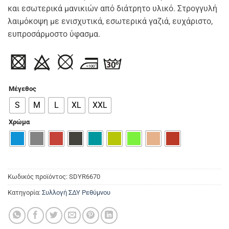
15,00 €.
είναι:
και εσωτερικά μανικιών από διάτρητο υλικό. Στρογγυλή
12,00 €.
λαιμόκοψη με ενισχυτικά, εσωτερικά γαζιά, ευχάριστο,
ευπροσάρμοστο ύφασμα.
Μέγεθος
S
M
L
XL
XXL
Χρώμα
Κωδικός προϊόντος:
SDYR6670
Κατηγορία:
Συλλογή ΣΔΥ Ρεθύμνου